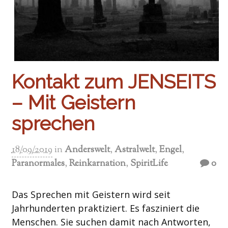
Kontakt zum JENSEITS
– Mit Geistern
sprechen
18/09/2019
in
Anderswelt
,
Astralwelt
,
Engel
,
Paranormales
,
Reinkarnation
,
SpiritLife
0
Das Sprechen mit Geistern wird seit
Jahrhunderten praktiziert. Es fasziniert die
Menschen. Sie suchen damit nach Antworten,