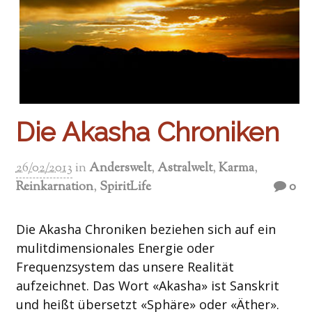
Die Akasha Chroniken
26/02/2013
in
Anderswelt
,
Astralwelt
,
Karma
,
Reinkarnation
,
SpiritLife
0
Die Akasha Chroniken beziehen sich auf ein
mulitdimensionales Energie oder
Frequenzsystem das unsere Realität
aufzeichnet. Das Wort «Akasha» ist Sanskrit
und heißt übersetzt «Sphäre» oder «Äther».