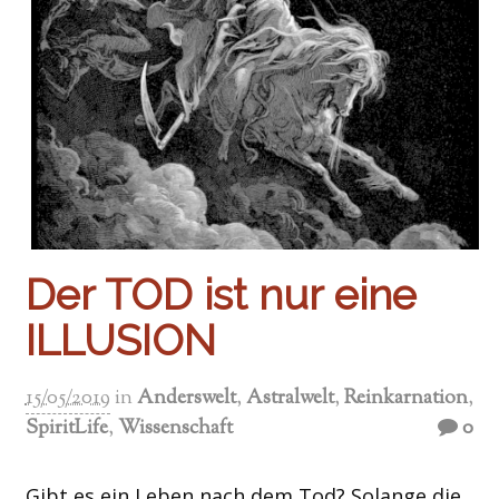
Der TOD ist nur eine
ILLUSION
15/05/2019
in
Anderswelt
,
Astralwelt
,
Reinkarnation
,
SpiritLife
,
Wissenschaft
0
Gibt es ein Leben nach dem Tod? Solange die