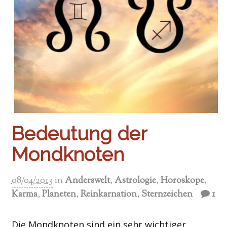
Bedeutung der
Mondknoten
08/04/2013
in
Anderswelt
,
Astrologie
,
Horoskope
,
Karma
,
Planeten
,
Reinkarnation
,
Sternzeichen
1
Die Mondknoten sind ein sehr wichtiger