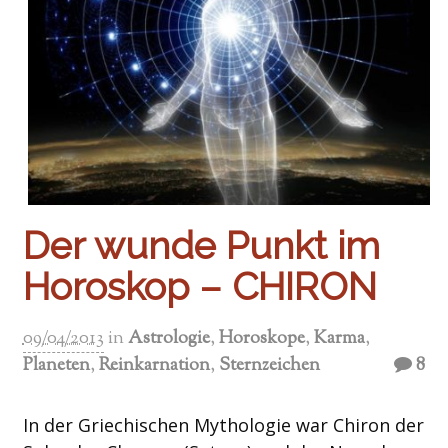
Der wunde Punkt im
Horoskop – CHIRON
09/04/2013
in
Astrologie
,
Horoskope
,
Karma
,
Planeten
,
Reinkarnation
,
Sternzeichen
8
In der Griechischen Mythologie war Chiron der