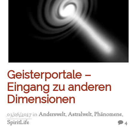
Geisterportale –
Eingang zu anderen
Dimensionen
03/06/2017
in
Anderswelt
,
Astralwelt
,
Phänomene
,
SpiritLife
4