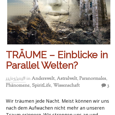
TRÄUME – Einblicke in
Parallel Welten?
11/05/2018
in
Anderswelt
,
Astralwelt
,
Paranormales
,
Phänomene
,
SpiritLife
,
Wissenschaft
3
Wir träumen jede Nacht. Meist können wir uns
nach dem Aufwachen nicht mehr an unseren
Traum erinnern. Wir strengen uns an und