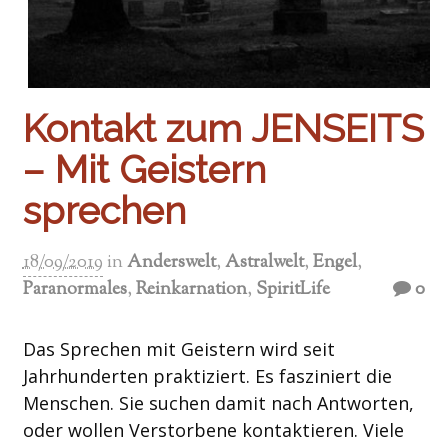
Kontakt zum JENSEITS
– Mit Geistern
sprechen
18/09/2019
in
Anderswelt
,
Astralwelt
,
Engel
,
Paranormales
,
Reinkarnation
,
SpiritLife
0
Das Sprechen mit Geistern wird seit
Jahrhunderten praktiziert. Es fasziniert die
Menschen. Sie suchen damit nach Antworten,
oder wollen Verstorbene kontaktieren. Viele