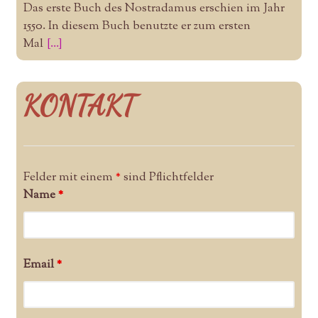
Das erste Buch des Nostradamus erschien im Jahr
1550. In diesem Buch benutzte er zum ersten
Mal
[...]
KONTAKT
Felder mit einem
*
sind Pflichtfelder
Name
*
Email
*