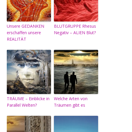
Unsere GEDANKEN
BLUTGRUPPE Rhesus
erschaffen unsere
Negativ – ALIEN Blut?
REALITÄT
TRÄUME – Einblicke in
Welche Arten von
Parallel Welten?
Träumen gibt es