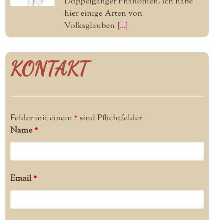
Doppelgänger Phänomen. Ich habe
hier einige Arten von
Volksglauben
[...]
KONTAKT
Felder mit einem
*
sind Pflichtfelder
Name
*
Email
*