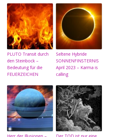
PLUTO Transit durch
Seltene Hybride
den Steinbock –
SONNENFINSTERNIS
Bedeutung für die
April 2023 – Karma is
FEUERZEICHEN
calling
Herr der Illusionen –
Der TOD ist nur eine