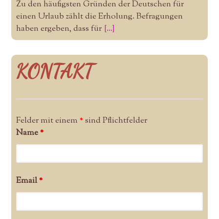
Zu den häufigsten Gründen der Deutschen für
einen Urlaub zählt die Erholung. Befragungen
haben ergeben, dass für
[...]
KONTAKT
Felder mit einem
*
sind Pflichtfelder
Name
*
Email
*