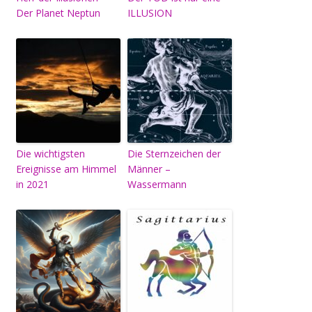
Der Planet Neptun
ILLUSION
Die wichtigsten
Die Sternzeichen der
Ereignisse am Himmel
Männer –
in 2021
Wassermann