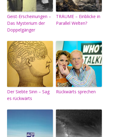
Geist-Erscheinungen –
TRÄUME – Einblicke in
Das Mysterium der
Parallel Welten?
Doppelgänger
Der Siebte Sinn – Sag
Rückwärts sprechen
es rückwärts