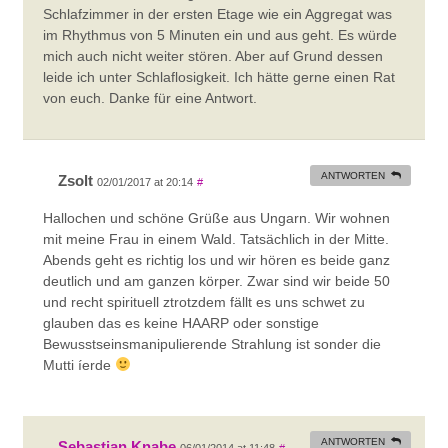
Schlafzimmer in der ersten Etage wie ein Aggregat was
im Rhythmus von 5 Minuten ein und aus geht. Es würde
mich auch nicht weiter stören. Aber auf Grund dessen
leide ich unter Schlaflosigkeit. Ich hätte gerne einen Rat
von euch. Danke für eine Antwort.
ANTWORTEN
Zsolt
02/01/2017 at 20:14
#
Hallochen und schöne Grüße aus Ungarn. Wir wohnen
mit meine Frau in einem Wald. Tatsächlich in der Mitte.
Abends geht es richtig los und wir hören es beide ganz
deutlich und am ganzen körper. Zwar sind wir beide 50
und recht spirituell ztrotzdem fällt es uns schwet zu
glauben das es keine HAARP oder sonstige
Bewusstseinsmanipulierende Strahlung ist sonder die
Mutti íerde
ANTWORTEN
Sebastian Knabe
06/01/2014 at 11:48
#