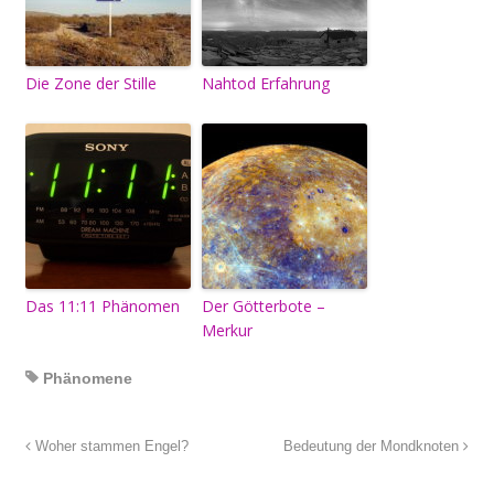
Die Zone der Stille
Nahtod Erfahrung
Das 11:11 Phänomen
Der Götterbote –
Merkur
Phänomene
Woher stammen Engel?
Bedeutung der Mondknoten