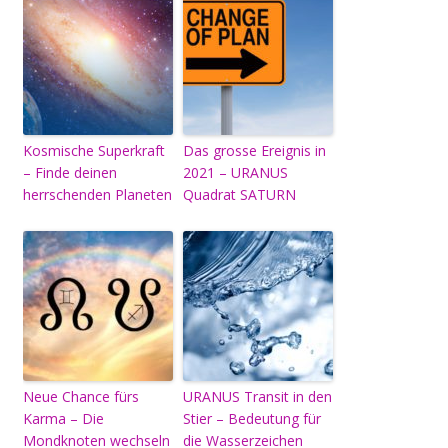
Kosmische Superkraft
Das grosse Ereignis in
– Finde deinen
2021 – URANUS
herrschenden Planeten
Quadrat SATURN
Neue Chance fürs
URANUS Transit in den
Karma – Die
Stier – Bedeutung für
Mondknoten wechseln
die Wasserzeichen