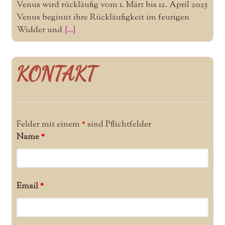
Venus wird rückläufig vom 1. März bis 12. April 2025
Venus beginnt ihre Rückläufigkeit im feurigen
Widder und
[...]
KONTAKT
Felder mit einem
*
sind Pflichtfelder
Name
*
Email
*