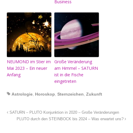
Business
NEUMOND im Stier im
Große Veränderung
Mai 2023 – Ein neuer
am Himmel – SATURN
Anfang
ist in die Fische
eingetreten
Astrologie
,
Horoskop
,
Sternzeichen
,
Zukunft
SATURN – PLUTO Konjunktion in 2020 – Große Veränderungen
PLUTO durch den STEINBOCK bis 2024 – Was erwartet uns?