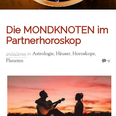
Die MONDKNOTEN im
Partnerhoroskop
20/11/2019
in
Astrologie
,
Häuser
,
Horoskope
,
Planeten
0