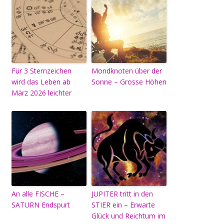
Für 3 Sternzeichen
Mondknoten über der
wird das Leben ab
Sonne – Grosse Höhen
März 2026 leichter
An alle FISCHE –
JUPITER tritt in den
SATURN Endspurt
STIER ein – Erwarte
Glück und Reichtum im