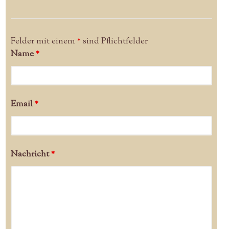
Felder mit einem
*
sind Pflichtfelder
Name
*
Email
*
Nachricht
*