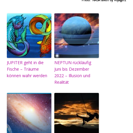
JUPITER geht in die
NEPTUN rückläufig
Fische – Träume
Juni bis Dezember
können wahr werden
2022 – Illusion und
Realität