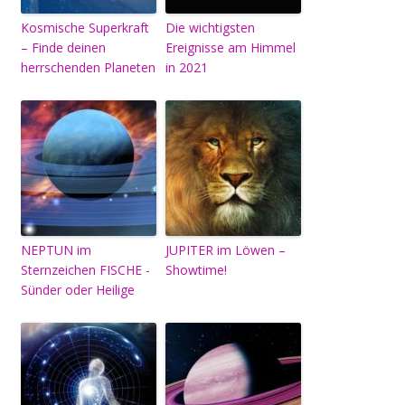
Kosmische Superkraft
Die wichtigsten
– Finde deinen
Ereignisse am Himmel
herrschenden Planeten
in 2021
NEPTUN im
JUPITER im Löwen –
Sternzeichen FISCHE -
Showtime!
Sünder oder Heilige