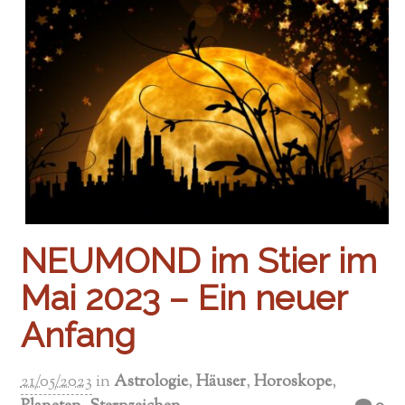
NEUMOND im Stier im
Mai 2023 – Ein neuer
Anfang
21/05/2023
in
Astrologie
,
Häuser
,
Horoskope
,