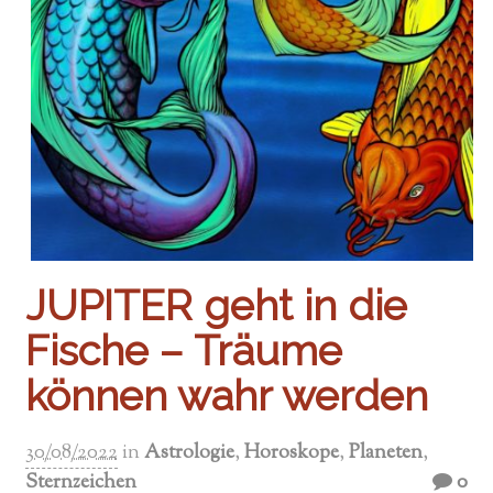
JUPITER geht in die
Fische – Träume
können wahr werden
30/08/2022
in
Astrologie
,
Horoskope
,
Planeten
,
Sternzeichen
0