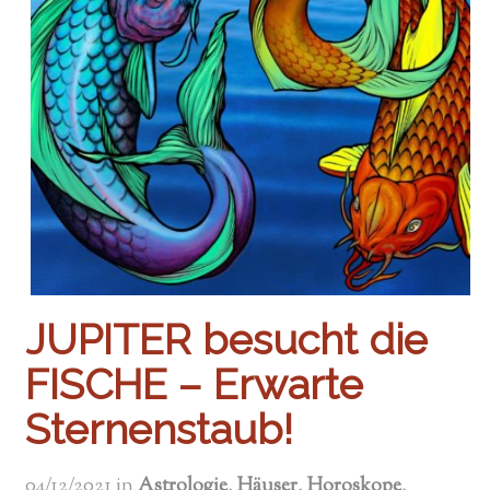
JUPITER besucht die
FISCHE – Erwarte
Sternenstaub!
04/12/2021
in
Astrologie
,
Häuser
,
Horoskope
,