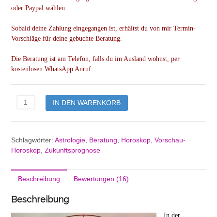
oder Paypal wählen.
Sobald deine Zahlung eingegangen ist, erhältst du von mir Termin-
Vorschläge für deine gebuchte Beratung.
Die Beratung ist am Telefon, falls du im Ausland wohnst, per
kostenlosen WhatsApp Anruf.
Astrologische
IN DEN WARENKORB
Beratung
30
Minuten
Menge
Schlagwörter:
Astrologie
,
Beratung
,
Horoskop
,
Vorschau-
Horoskop
,
Zukunftsprognose
Beschreibung
Bewertungen (16)
Beschreibung
In der