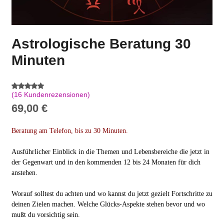
Astrologische Beratung 30
Minuten
(
16
Kundenrezensionen)
Bewertet
16
mit
5.00
69,00
€
von 5,
basierend
auf
Beratung am Telefon, bis zu 30 Minuten.
Kundenbe
wertungen
Ausführlicher Einblick in die Themen und Lebensbereiche die jetzt in
der Gegenwart und in den kommenden 12 bis 24 Monaten für dich
anstehen.
Worauf solltest du achten und wo kannst du jetzt gezielt Fortschritte zu
deinen Zielen machen.
Welche Glücks-Aspekte stehen bevor und wo
mußt du vorsichtig sein.